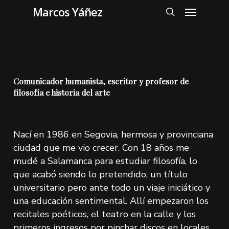
Skip
Menu
Marcos Yáñez
to
search
main
content
Comunicador humanista, escritor y profesor de
filosofía e historia del arte
Nací en 1986 en Segovia, hermosa y provinciana
ciudad que me vio crecer. Con 18 años me
mudé a Salamanca para estudiar filosofía, lo
que acabó siendo lo pretendido, un título
universitario pero ante todo un viaje iniciático y
una educación sentimental. Allí empezaron los
recitales poéticos, el teatro en la calle y los
primeros ingresos por pinchar discos en locales