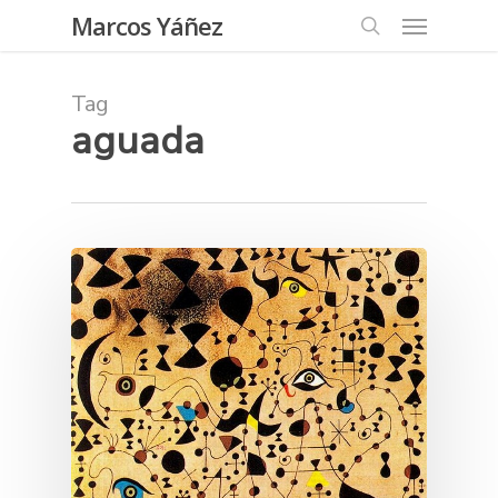
Skip
Menu
Marcos Yáñez
to
search
main
content
Tag
aguada