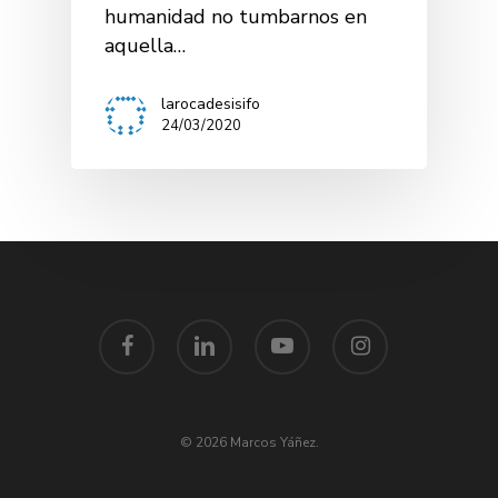
humanidad no tumbarnos en
aquella…
larocadesisifo
24/03/2020
facebook
linkedin
youtube
instagram
© 2026 Marcos Yáñez.