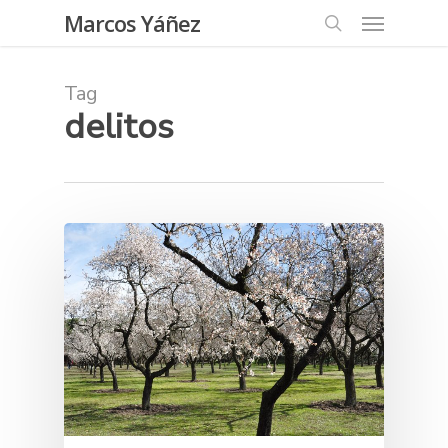
Skip
Menu
Marcos Yáñez
to
search
main
content
Tag
delitos