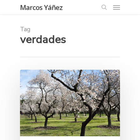
Skip
Menu
Marcos Yáñez
to
search
main
content
Tag
verdades